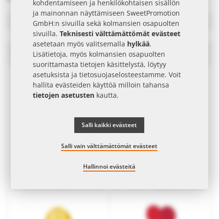
kohdentamiseen ja henkilökohtaisen sisällön
ja mainonnan näyttämiseen SweetPromotion
Suodattaa
GmbH:n sivuilla sekä kolmansien osapuolten
sivuilla.
Teknisesti välttämättömät evästeet
asetetaan myös valitsemalla
hylkää
.
Vohvelit Mainostuotteet
Ase
Lisätietoja, myös kolmansien osapuolten
las
suorittamasta tietojen käsittelystä, löytyy
järj
asetuksista ja
tietosuojaselosteestamme
. Voit
hallita evästeiden käyttöä milloin tahansa
tietojen asetusten
kautta.
Salli kaikki evästeet
Salli vain välttämättömät evästeet
Hallinnoi evästeitä
3 siirappivohvelia taitettavassa laatikossa mainoskuvalla
Manner 2 kpl minikotelossa, jossa mainospainatus
alk.
2,65 €
| alk. 10 työpäivät | alk. 100 kpl.
alk.
1,13 €
| alk. 10 työpäivät | alk. 480 kpl.