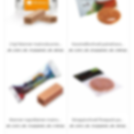
2 kpl Manner mainoskuoressa ja logopainatus
Karamellivohveli painettavassa flowpack-pakkauksessa
alk.
0,58 €
| alk. 10 työpäivät | alk. 400 kpl.
alk.
0,39 €
| alk. 20 työpäivät | alk. 3 000 kpl.
Manner napolilainen mainospussissa logopainatuksella
Siirappivohveli flowpack-pakkauksessa mainoslipukkeella
alk.
0,35 €
| alk. 15 työpäivät | alk. 5 100 kpl.
alk.
0,95 €
| alk. 10 työpäivät | alk. 250 kpl.