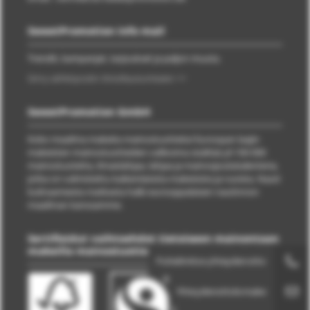
SweetPromotion info mail
Trendit, kampanjat, tarjoukset ja paljon muuta.
Siirry sähköpostin ilmoittautumiseen >>
SweetPromotion GmbH
Koko maailma makeita mainostuotteita! Euroopan laajin
makeisten mainostuotteiden valikoima sisältää yli 100 000
mainostuotetta, ilmaislahjaa, lahjaa ja mainosjoulukalenteria,
jotka on valmistettu kaikenlaisista makeisista ja ruoista. Nauti
kulinaarisesta matkasta halki eurooppalaisen nautinnon
maailman kanssamme.
Sertifioidut vaihtoehdot tietoiseen mainontaan
makeilla mainostuotteilla
Puhelimitse yhteydenotto
Yhteydenottolomake