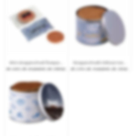
Mini-siirappivohveli flowpack-pakkauksessa mainospainatuksella
Siirappivohvelit tölkissä mainosnauha ja logopainatus
alk.
0,45 €
| alk. 20 työpäivät | alk. 5 000 kpl.
alk.
5,70 €
| alk. 10 työpäivät | alk. 120 kpl.