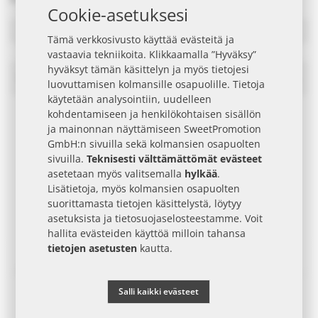
Cookie-asetuksesi
Suodattaa
Tämä verkkosivusto käyttää evästeitä ja
vastaavia tekniikoita. Klikkaamalla ”Hyväksy”
hyväksyt tämän käsittelyn ja myös tietojesi
Viini Mainostuotteet
Ase
luovuttamisen kolmansille osapuolille. Tietoja
las
käytetään analysointiin, uudelleen
järj
kohdentamiseen ja henkilökohtaisen sisällön
ja mainonnan näyttämiseen SweetPromotion
GmbH:n sivuilla sekä kolmansien osapuolten
sivuilla.
Teknisesti välttämättömät evästeet
asetetaan myös valitsemalla
hylkää
.
Lisätietoja, myös kolmansien osapuolten
suorittamasta tietojen käsittelystä, löytyy
asetuksista ja
tietosuojaselosteestamme
. Voit
hallita evästeiden käyttöä milloin tahansa
tietojen asetusten
kautta.
Mainosviini mainospainatuksella
0,75 l Vin De France Rosé mainosetikettillä
alk.
4,65 €
| alk. 10 työpäivät | alk. 60 kpl.
alk. 10 työpäivät
Salli kaikki evästeet