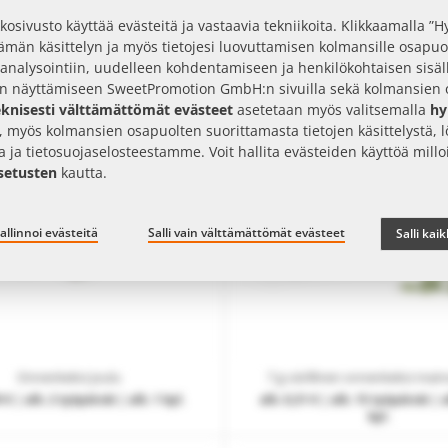
osivusto käyttää evästeitä ja vastaavia tekniikoita. Klikkaamalla ”H
pi
Brändit
Pakkaus
Mainosten sijoittelu
ämän käsittelyn ja myös tietojesi luovuttamisen kolmansille osapuoli
analysointiin, uudelleen kohdentamiseen ja henkilökohtaisen sisäl
 näyttämiseen SweetPromotion GmbH:n sivuilla sekä kolmansien 
eknisesti välttämättömät evästeet
asetetaan myös valitsemalla
hy
a, myös kolmansien osapuolten suorittamasta tietojen käsittelystä, l
a ja
tietosuojaselosteestamme
. Voit hallita evästeiden käyttöä mill
asetusten
kautta.
allinnoi evästeitä
Salli vain välttämättömät evästeet
Salli kai
Onnenkeksi joulu
9 €
| alk. 2 työpäivät | alk. 1 kpl.
alk.
0,31 €
| alk. 15 työpäivät | a
kpl.