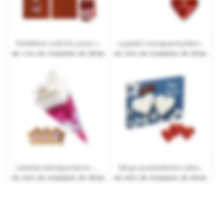
Yksilöllinen ovikortti, jossa 12 g Lübecker Marzipan-Joulupukkia
Lyypekin marsipaanisydämiä taitettavassa laatikossa mainospainatuksella
alk.
1,12 €
| alk. 10 työpäivät | alk. 200 kpl.
alk.
2,33 €
| alk. 20 työpäivät | alk. 200 kpl.
Lübecker Marzipansterne -marsepiinitähtikakkuja mainospakkauksessa
300 g:n joulukalenteri Lübecker-marsipaanilla ja mainospainatuksella
alk.
4,53 €
| alk. 20 työpäivät | alk. 200 kpl.
alk.
8,83 €
| alk. 20 työpäivät | alk. 200 kpl.