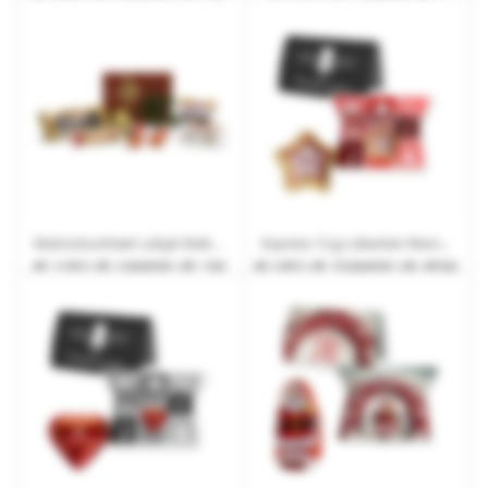
Mainostuotteet Lahjat Makea joululaatikko
Express 12 g Lübecker Marzipanstern (Lyypsin marsipaanitähti) taitekortissa mainospainatuksella
alk.
11,90 €
| alk. 2 työpäivät | alk. 1 kpl.
alk.
0,89 €
| alk. 10 työpäivät | alk. 200 kpl.