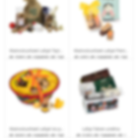
Mainostuotteet Lahjat Täytetty joulupussi
Mainostuotteet Lahjat Pieni pääsiäisduo
alk.
19,80 €
| alk. 2 työpäivät | alk. 1 kpl.
alk.
4,50 €
| alk. 2 työpäivät | alk. 1 kpl.
Mainostuotteet Lahjat Iso pääsiäiskori
Lahja Talven unelma
alk.
28,50 €
| alk. 2 työpäivät | alk. 1 kpl.
alk.
21,50 €
| alk. 7 työpäivät | alk. 1