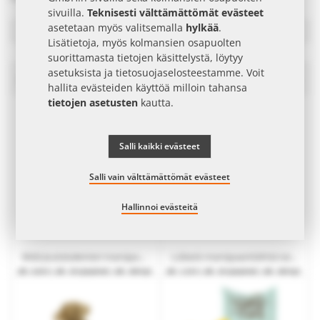
sivuilla.
Teknisesti välttämättömät evästeet
asetetaan myös valitsemalla
hylkää
.
Suodattaa
Lisätietoja, myös kolmansien osapuolten
suorittamasta tietojen käsittelystä, löytyy
asetuksista ja
tietosuojaselosteestamme
. Voit
Marsipaani Mainostuotteet
Ase
hallita evästeiden käyttöä milloin tahansa
las
tietojen asetusten
kautta.
järj
Salli kaikki evästeet
Salli vain välttämättömät evästeet
Hallinnoi evästeitä
Midi-Joulukalenteri marsipaanitähtineen ja mainospainatuksella
Lübeck-marsipaanitähtiä taitettavassa laatikossa mainospainatuksella
alk.
8,83 €
| alk. 20 työpäivät | alk. 200 kpl.
alk.
2,33 €
| alk. 20 työpäivät | alk. 200 kpl.