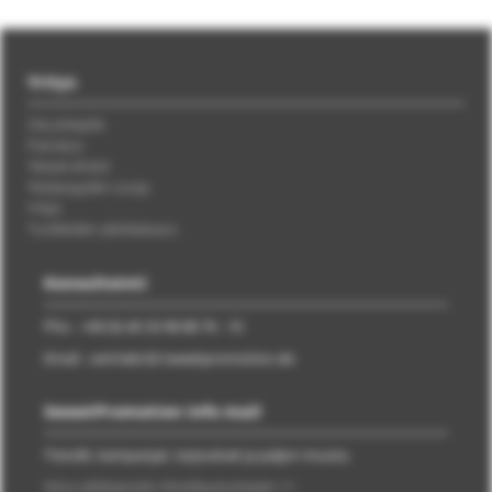
Yritys
Ota yhteyttä
Painatus
Yleiset ehdot
Yksityisyyden suoja
Yritys
Tuotteiden yleiskatsaus
Konsultointi
Pho . +49 (0) 40 33 98 88 76 - 10
Email . vertrieb/@/sweetpromotion.de
SweetPromotion info mail
Trendit, kampanjat, tarjoukset ja paljon muuta.
Siirry sähköpostin ilmoittautumiseen >>