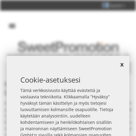
Suomi
Henkilökohtainen konsultaatio +49 (0) 40 33 98 88 76 - 10
x
Search
Cookie-asetuksesi
Marsipaani yrityslahjat yrityksille
brändäyksellä
Tämä verkkosivusto käyttää evästeitä ja
vastaavia tekniikoita. Klikkaamalla ”Hyväksy”
Etsittekö yrityslahjoja? Marsipaani sopivat monille toimialoille
hyväksyt tämän käsittelyn ja myös tietojesi
ja tilanteisiin.
Pos
tituksiin
, myymälään (POS) tai
tapahtumiin
luovuttamisen kolmansille osapuolille. Tietoja
tuotteet ovat helppoja jakaa ja ne saavat hyvän vastaanoton.
käytetään analysointiin, uudelleen
Brändätyn pakkauksen, etiketin tai viestilapun avulla
kohdentamiseen ja henkilökohtaisen sisällön
viestinne toteutuu siististi ja johdonmukaisesti. Hyödyntäkää
ja mainonnan näyttämiseen SweetPromotion
räätälöinti ja laaja valikoima – pyytäkää tarjous.
GmbH:n sivuilla sekä kolmansien osapuolten