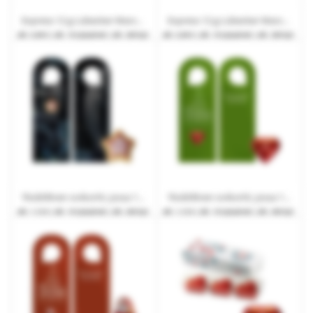
Express 12 g Lübecker Marzipan-sydän taitekortissa mainospainatuksella
Express 12 g Lübecker Marzipan-Joulupukki taitekortissa mainospainatuksella
alk.
0,89 €
| alk. 10 työpäivät | alk. 200 kpl.
alk.
0,89 €
| alk. 10 työpäivät | alk. 200 kpl.
Yksilöllinen ovikortti, jossa 12 g Lübecker Marzipanstern
Yksilöllinen ovikortti, jossa 12 g Lübeckin marsipaanisydäntä
alk.
1,12 €
| alk. 10 työpäivät | alk. 200 kpl.
alk.
1,12 €
| alk. 10 työpäivät | alk. 200 kpl.