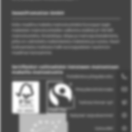
SweetPromotion GmbH
Koko maailma makeita mainostuotteita! Euroopan laajin
makeisten mainostuotteiden valikoima sisältää yli 100 000
mainostuotetta, ilmaislahjaa, lahjaa ja mainosjoulukalenteria,
jotka on valmistettu kaikenlaisista makeisista ja ruoista. Nauti
kulinaarisesta matkasta halki eurooppalaisen nautinnon
maailman kanssamme.
Sertifioidut vaihtoehdot tietoiseen mainontaan
makeilla mainostuotteilla
Puhelimitse yhteydenotto
Yhteydenottolomake
Tarkista hinnat nyt!
Nykyiset tarjouksemme!
Uutuudet!